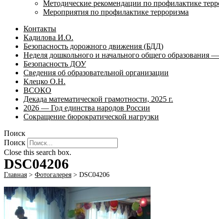
Методические рекомендации по профилактике терр
Мероприятия по профилактике терроризма
Контакты
Кадилова И.О.
Безопасность дорожного движения (БДД)
Неделя дошкольного и начального общего образования — 
Безопасность ДОУ
Сведения об образовательной организации
Клецко О.Н.
ВСОКО
Декада математической грамотности, 2025 г.
2026 — Год единства народов России
Сокращение бюрократической нагрузки
Поиск
Поиск
Close this search box.
DSC04206
Главная
>
Фотогалерея
>
DSC04206