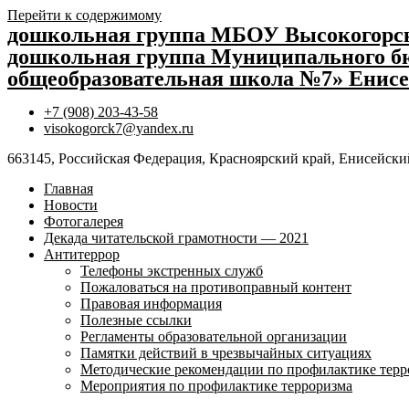
Перейти к содержимому
дошкольная группа МБОУ Высокогор
дошкольная группа Муниципального бю
общеобразовательная школа №7» Енисе
+7 (908) 203-43-58
visokogorck7@yandex.ru
663145, Российская Федерация, Красноярский край, Енисейский
Главная
Новости
Фотогалерея
Декада читательской грамотности — 2021
Антитеррор
Телефоны экстренных служб
Пожаловаться на противоправный контент
Правовая информация
Полезные ссылки
Регламенты образовательной организации
Памятки действий в чрезвычайных ситуациях
Методические рекомендации по профилактике терр
Мероприятия по профилактике терроризма