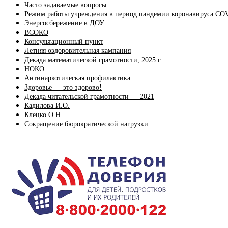
Часто задаваемые вопросы
Режим работы учреждения в период пандемии коронавируса CO
Энергосбережение в ДОУ
ВСОКО
Консультационный пункт
Летняя оздоровительная кампания
Декада математической грамотности, 2025 г.
НОКО
Антинаркотическая профилактика
Здоровье — это здорово!
Декада читательской грамотности — 2021
Кадилова И.О.
Клецко О.Н.
Сокращение бюрократической нагрузки