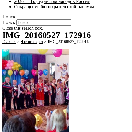
2026 — Год единства народов России
Сокращение бюрократической нагрузки
Поиск
Поиск
Close this search box.
IMG_20160527_172916
Главная
>
Фотогалерея
>
IMG_20160527_172916