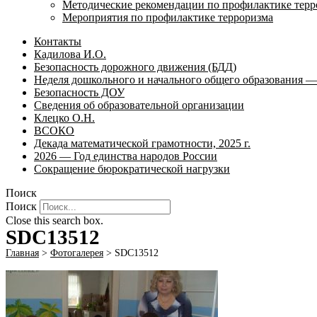
Методические рекомендации по профилактике терр
Мероприятия по профилактике терроризма
Контакты
Кадилова И.О.
Безопасность дорожного движения (БДД)
Неделя дошкольного и начального общего образования — 
Безопасность ДОУ
Сведения об образовательной организации
Клецко О.Н.
ВСОКО
Декада математической грамотности, 2025 г.
2026 — Год единства народов России
Сокращение бюрократической нагрузки
Поиск
Поиск
Close this search box.
SDC13512
Главная
>
Фотогалерея
>
SDC13512