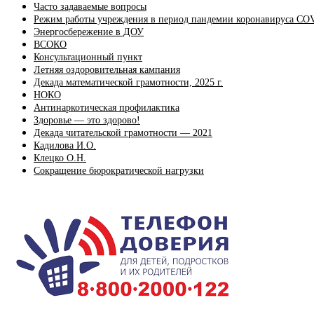
Часто задаваемые вопросы
Режим работы учреждения в период пандемии коронавируса CO
Энергосбережение в ДОУ
ВСОКО
Консультационный пункт
Летняя оздоровительная кампания
Декада математической грамотности, 2025 г.
НОКО
Антинаркотическая профилактика
Здоровье — это здорово!
Декада читательской грамотности — 2021
Кадилова И.О.
Клецко О.Н.
Сокращение бюрократической нагрузки