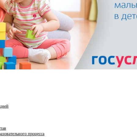
ацией
став
азовательного процесса