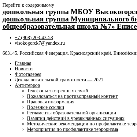
Перейти к содержимому
дошкольная группа МБОУ Высокогор
дошкольная группа Муниципального бю
общеобразовательная школа №7» Енисе
+7 (908) 203-43-58
visokogorck7@yandex.ru
663145, Российская Федерация, Красноярский край, Енисейский
Главная
Новости
Фотогалерея
Декада читательской грамотности — 2021
Антитеррор
Телефоны экстренных служб
Пожаловаться на противоправный контент
Правовая информация
Полезные ссылки
Регламенты образовательной организации
Памятки действий в чрезвычайных ситуациях
Методические рекомендации по профилактике терр
Мероприятия по профилактике терроризма