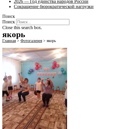
2026 — Год единства народов России
Сокращение бюрократической нагрузки
Поиск
Поиск
Close this search box.
якорь
Главная
>
Фотогалерея
>
якорь