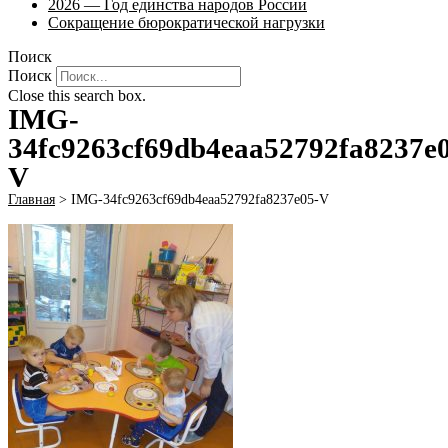
2026 — Год единства народов России
Сокращение бюрократической нагрузки
Поиск
Поиск
Close this search box.
IMG-
34fc9263cf69db4eaa52792fa8237e
V
Главная
>
IMG-34fc9263cf69db4eaa52792fa8237e05-V