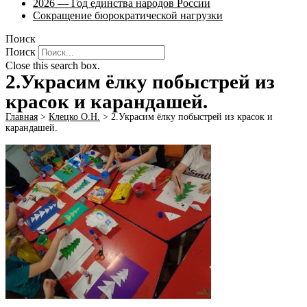
2026 — Год единства народов России
Сокращение бюрократической нагрузки
Поиск
Поиск
Close this search box.
2.Украсим ёлку побыстрей из
красок и карандашей.
Главная
>
Клецко О.Н.
>
2.Украсим ёлку побыстрей из красок и
карандашей.