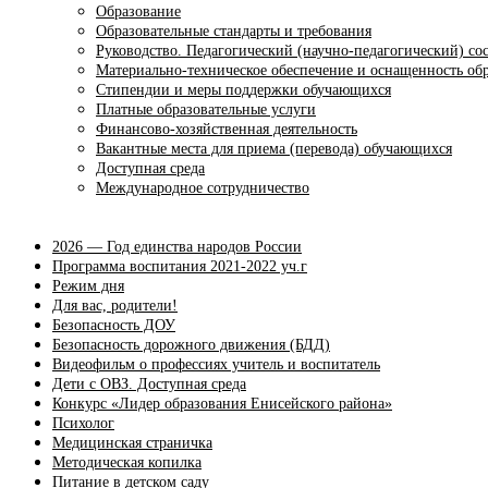
Образование
Образовательные стандарты и требования
Руководство. Педагогический (научно-педагогический) со
Материально-техническое обеспечение и оснащенность обр
Стипендии и меры поддержки обучающихся
Платные образовательные услуги
Финансово-хозяйственная деятельность
Вакантные места для приема (перевода) обучающихся
Доступная среда
Международное сотрудничество
2026 — Год единства народов России
Программа воспитания 2021-2022 уч.г
Режим дня
Для вас, родители!
Безопасность ДОУ
Безопасность дорожного движения (БДД)
Видеофильм о профессиях учитель и воспитатель
Дети с ОВЗ. Доступная среда
Конкурс «Лидер образования Енисейского района»
Психолог
Медицинская страничка
Методическая копилка
Питание в детском саду