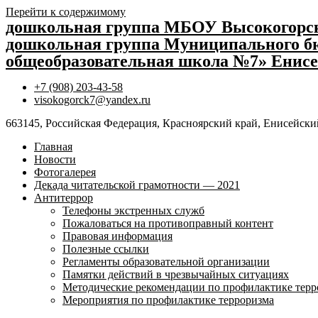
Перейти к содержимому
дошкольная группа МБОУ Высокогор
дошкольная группа Муниципального бю
общеобразовательная школа №7» Енисе
+7 (908) 203-43-58
visokogorck7@yandex.ru
663145, Российская Федерация, Красноярский край, Енисейский
Главная
Новости
Фотогалерея
Декада читательской грамотности — 2021
Антитеррор
Телефоны экстренных служб
Пожаловаться на противоправный контент
Правовая информация
Полезные ссылки
Регламенты образовательной организации
Памятки действий в чрезвычайных ситуациях
Методические рекомендации по профилактике терр
Мероприятия по профилактике терроризма