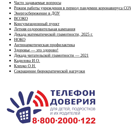
Часто задаваемые вопросы
Режим работы учреждения в период пандемии коронавируса CO
Энергосбережение в ДОУ
ВСОКО
Консультационный пункт
Летняя оздоровительная кампания
Декада математической грамотности, 2025 г.
НОКО
Антинаркотическая профилактика
Здоровье — это здорово!
Декада читательской грамотности — 2021
Кадилова И.О.
Клецко О.Н.
Сокращение бюрократической нагрузки