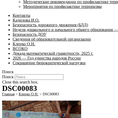
Методические рекомендации по профилактике терр
Мероприятия по профилактике терроризма
Контакты
Кадилова И.О.
Безопасность дорожного движения (БДД)
Неделя дошкольного и начального общего образования — 
Безопасность ДОУ
Сведения об образовательной организации
Клецко О.Н.
ВСОКО
Декада математической грамотности, 2025 г.
2026 — Год единства народов России
Сокращение бюрократической нагрузки
Поиск
Поиск
Close this search box.
DSC00083
Главная
>
Клецко О.Н.
>
DSC00083