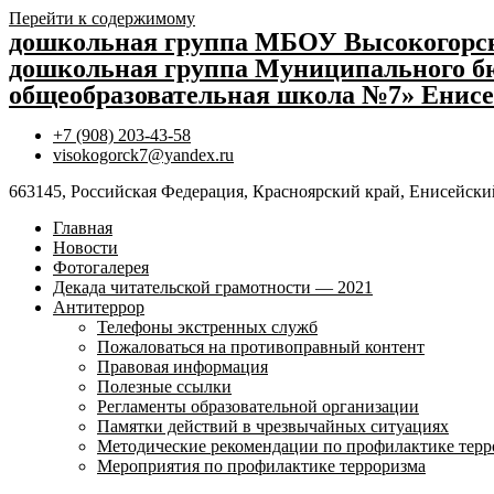
Перейти к содержимому
дошкольная группа МБОУ Высокогор
дошкольная группа Муниципального бю
общеобразовательная школа №7» Енисе
+7 (908) 203-43-58
visokogorck7@yandex.ru
663145, Российская Федерация, Красноярский край, Енисейский
Главная
Новости
Фотогалерея
Декада читательской грамотности — 2021
Антитеррор
Телефоны экстренных служб
Пожаловаться на противоправный контент
Правовая информация
Полезные ссылки
Регламенты образовательной организации
Памятки действий в чрезвычайных ситуациях
Методические рекомендации по профилактике терр
Мероприятия по профилактике терроризма