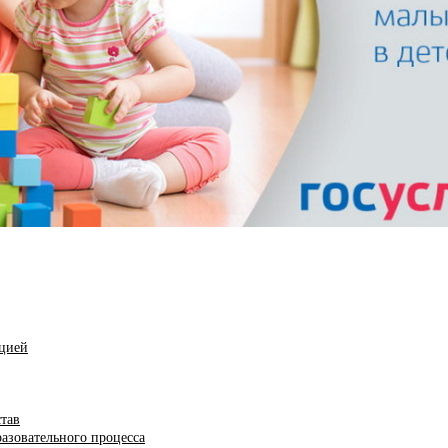
ацией
став
азовательного процесса