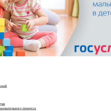
ацией
став
азовательного процесса