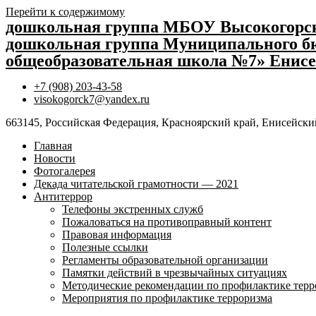
Перейти к содержимому
дошкольная группа МБОУ Высокогор
дошкольная группа Муниципального бю
общеобразовательная школа №7» Енисе
+7 (908) 203-43-58
visokogorck7@yandex.ru
663145, Российская Федерация, Красноярский край, Енисейский
Главная
Новости
Фотогалерея
Декада читательской грамотности — 2021
Антитеррор
Телефоны экстренных служб
Пожаловаться на противоправный контент
Правовая информация
Полезные ссылки
Регламенты образовательной организации
Памятки действий в чрезвычайных ситуациях
Методические рекомендации по профилактике терр
Мероприятия по профилактике терроризма