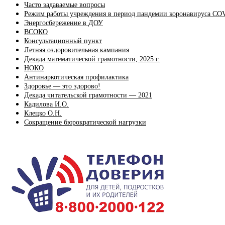
Часто задаваемые вопросы
Режим работы учреждения в период пандемии коронавируса CO
Энергосбережение в ДОУ
ВСОКО
Консультационный пункт
Летняя оздоровительная кампания
Декада математической грамотности, 2025 г.
НОКО
Антинаркотическая профилактика
Здоровье — это здорово!
Декада читательской грамотности — 2021
Кадилова И.О.
Клецко О.Н.
Сокращение бюрократической нагрузки