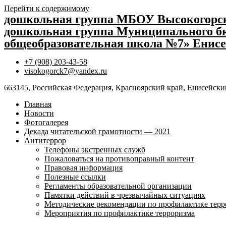
Перейти к содержимому
дошкольная группа МБОУ Высокогор
дошкольная группа Муниципального бю
общеобразовательная школа №7» Енисе
+7 (908) 203-43-58
visokogorck7@yandex.ru
663145, Российская Федерация, Красноярский край, Енисейский
Главная
Новости
Фотогалерея
Декада читательской грамотности — 2021
Антитеррор
Телефоны экстренных служб
Пожаловаться на противоправный контент
Правовая информация
Полезные ссылки
Регламенты образовательной организации
Памятки действий в чрезвычайных ситуациях
Методические рекомендации по профилактике терр
Мероприятия по профилактике терроризма