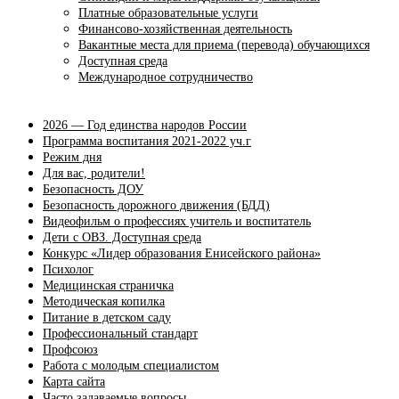
Платные образовательные услуги
Финансово-хозяйственная деятельность
Вакантные места для приема (перевода) обучающихся
Доступная среда
Международное сотрудничество
2026 — Год единства народов России
Программа воспитания 2021-2022 уч.г
Режим дня
Для вас, родители!
Безопасность ДОУ
Безопасность дорожного движения (БДД)
Видеофильм о профессиях учитель и воспитатель
Дети с ОВЗ. Доступная среда
Конкурс «Лидер образования Енисейского района»
Психолог
Медицинская страничка
Методическая копилка
Питание в детском саду
Профессиональный стандарт
Профсоюз
Работа с молодым специалистом
Карта сайта
Часто задаваемые вопросы