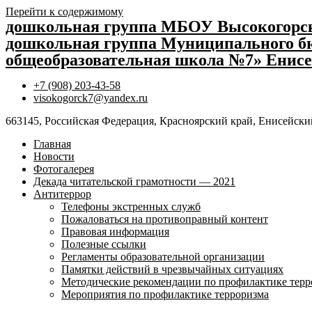
Перейти к содержимому
дошкольная группа МБОУ Высокогор
дошкольная группа Муниципального бю
общеобразовательная школа №7» Енисе
+7 (908) 203-43-58
visokogorck7@yandex.ru
663145, Российская Федерация, Красноярский край, Енисейский
Главная
Новости
Фотогалерея
Декада читательской грамотности — 2021
Антитеррор
Телефоны экстренных служб
Пожаловаться на противоправный контент
Правовая информация
Полезные ссылки
Регламенты образовательной организации
Памятки действий в чрезвычайных ситуациях
Методические рекомендации по профилактике терр
Мероприятия по профилактике терроризма