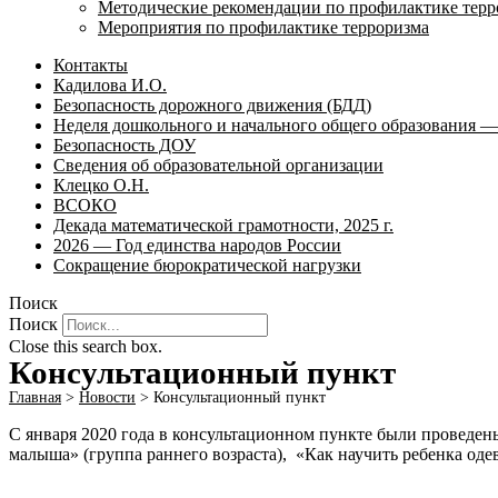
Методические рекомендации по профилактике терр
Мероприятия по профилактике терроризма
Контакты
Кадилова И.О.
Безопасность дорожного движения (БДД)
Неделя дошкольного и начального общего образования — 
Безопасность ДОУ
Сведения об образовательной организации
Клецко О.Н.
ВСОКО
Декада математической грамотности, 2025 г.
2026 — Год единства народов России
Сокращение бюрократической нагрузки
Поиск
Поиск
Close this search box.
Консультационный пункт
Главная
>
Новости
>
Консультационный пункт
С января 2020 года в консультационном пункте были проведен
малыша» (группа раннего возраста), «Как научить ребенка оде