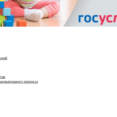
ацией
став
азовательного процесса