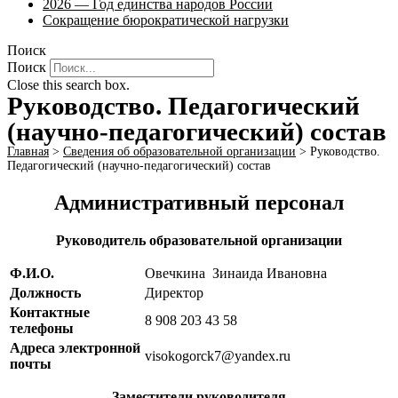
2026 — Год единства народов России
Сокращение бюрократической нагрузки
Поиск
Поиск
Close this search box.
Руководство. Педагогический
(научно-педагогический) состав
Главная
>
Сведения об образовательной организации
>
Руководство.
Педагогический (научно-педагогический) состав
Административный персонал
Руководитель образовательной организации
Ф.И.О.
Овечкина Зинаида Ивановна
Должность
Директор
Контактные
8 908 203 43 58
телефоны
Адреса электронной
visokogorck7@yandex.ru
почты
Заместители руководителя