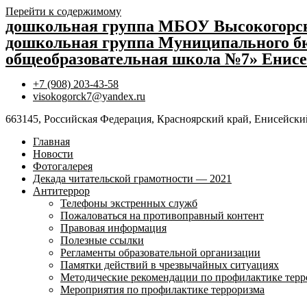
Перейти к содержимому
дошкольная группа МБОУ Высокогор
дошкольная группа Муниципального бю
общеобразовательная школа №7» Енисе
+7 (908) 203-43-58
visokogorck7@yandex.ru
663145, Российская Федерация, Красноярский край, Енисейский
Главная
Новости
Фотогалерея
Декада читательской грамотности — 2021
Антитеррор
Телефоны экстренных служб
Пожаловаться на противоправный контент
Правовая информация
Полезные ссылки
Регламенты образовательной организации
Памятки действий в чрезвычайных ситуациях
Методические рекомендации по профилактике терр
Мероприятия по профилактике терроризма