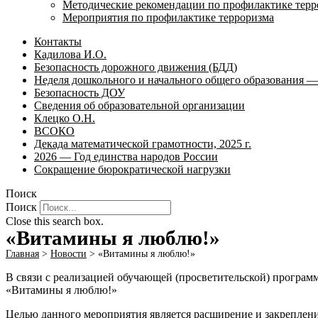
Методические рекомендации по профилактике терр
Мероприятия по профилактике терроризма
Контакты
Кадилова И.О.
Безопасность дорожного движения (БДД)
Неделя дошкольного и начального общего образования — 
Безопасность ДОУ
Сведения об образовательной организации
Клецко О.Н.
ВСОКО
Декада математической грамотности, 2025 г.
2026 — Год единства народов России
Сокращение бюрократической нагрузки
Поиск
Поиск
Close this search box.
«Витамины я люблю!»
Главная
>
Новости
>
«Витамины я люблю!»
В связи с реализацией обучающей (просветительской) програ
«Витамины я люблю!»
Целью данного мероприятия является расширение и закрепление