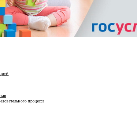
ацией
став
азовательного процесса