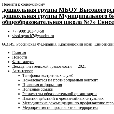
Перейти к содержимому
дошкольная группа МБОУ Высокогор
дошкольная группа Муниципального бю
общеобразовательная школа №7» Енисе
+7 (908) 203-43-58
visokogorck7@yandex.ru
663145, Российская Федерация, Красноярский край, Енисейский
Главная
Новости
Фотогалерея
Декада читательской грамотности — 2021
Антитеррор
Телефоны экстренных служб
Пожаловаться на противоправный контент
Правовая информация
Полезные ссылки
Регламенты образовательной организации
Памятки действий в чрезвычайных ситуациях
Методические рекомендации по профилактике терр
Мероприятия по профилактике терроризма