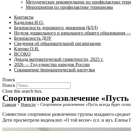
Методические рекомендации по профилактике терр
Мероприятия по профилактике терроризма
Контакты
Кадилова И.О.
Безопасность дорожного движения (БДД)
Неделя дошкольного и начального общего образования — 
Безопасность ДОУ
Сведения об образовательной организации
Клецко О.Н.
ВСОКО
Декада математической грамотности, 2025 г.
2026 — Год единства народов России
Сокращение бюрократической нагрузки
Поиск
Поиск
Close this search box.
Спортивное развлечение «Пусть 
Главная
>
Новости
>
Спортивное развлечение «Пусть всегда будет солн
Совместное спортивное развлечение группы младшего-среднего
Дети просмотрели видеоклип «О той весне» (сл. и муз. Елены П