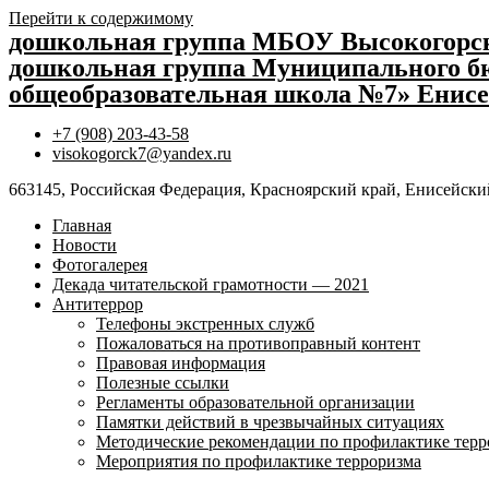
Перейти к содержимому
дошкольная группа МБОУ Высокогор
дошкольная группа Муниципального бю
общеобразовательная школа №7» Енисе
+7 (908) 203-43-58
visokogorck7@yandex.ru
663145, Российская Федерация, Красноярский край, Енисейский
Главная
Новости
Фотогалерея
Декада читательской грамотности — 2021
Антитеррор
Телефоны экстренных служб
Пожаловаться на противоправный контент
Правовая информация
Полезные ссылки
Регламенты образовательной организации
Памятки действий в чрезвычайных ситуациях
Методические рекомендации по профилактике терр
Мероприятия по профилактике терроризма