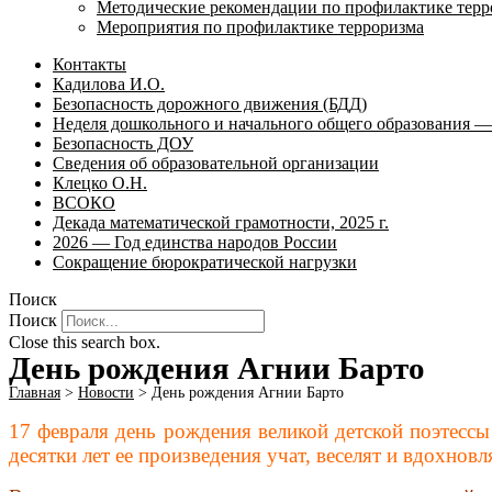
Методические рекомендации по профилактике терр
Мероприятия по профилактике терроризма
Контакты
Кадилова И.О.
Безопасность дорожного движения (БДД)
Неделя дошкольного и начального общего образования — 
Безопасность ДОУ
Сведения об образовательной организации
Клецко О.Н.
ВСОКО
Декада математической грамотности, 2025 г.
2026 — Год единства народов России
Сокращение бюрократической нагрузки
Поиск
Поиск
Close this search box.
День рождения Агнии Барто
Главная
>
Новости
>
День рождения Агнии Барто
17 февраля день рождения великой детской поэтесс
десятки лет ее произведения учат, веселят и вдохно