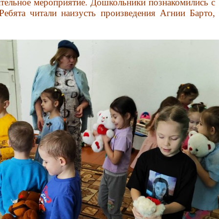
тельное мероприятие.
Дошкольники познакомились с
Ребята читали наизусть произведения Агнии Барто,