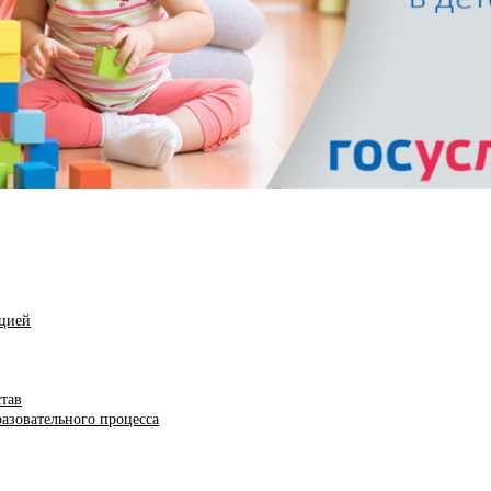
ацией
став
азовательного процесса