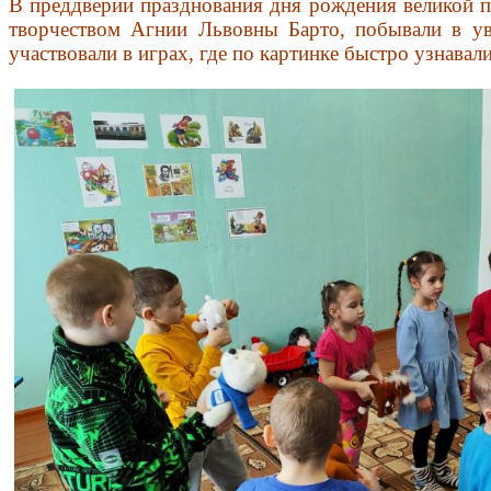
В преддверии празднования дня рождения великой п
творчеством Агнии Львовны Барто, побывали в увл
участвовали в играх, где по картинке быстро узнава