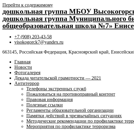
Перейти к содержимому
дошкольная группа МБОУ Высокогор
дошкольная группа Муниципального бю
общеобразовательная школа №7» Енисе
+7 (908) 203-43-58
visokogorck7@yandex.ru
663145, Российская Федерация, Красноярский край, Енисейский
Главная
Новости
Фотогалерея
Декада читательской грамотности — 2021
Антитеррор
Телефоны экстренных служб
Пожаловаться на противоправный контент
Правовая информация
Полезные ссылки
Регламенты образовательной организации
Памятки действий в чрезвычайных ситуациях
Методические рекомендации по профилактике терр
Мероприятия по профилактике терроризма