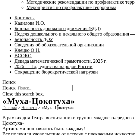
Методические рекомендации по профилактике терр
Мероприятия по профилактике терроризма
Контакты
Кадилова И.О.
Безопасность дорожного движения (БДД)
Неделя дошкольного и начального общего образования — 
Безопасность ДОУ
Сведения об образовательной организации
Клецко О.Н.
ВСОКО
Декада математической грамотности, 2025 г.
2026 — Год единства народов России
Сокращение бюрократической нагрузки
Поиск
Поиск
Close this search box.
«Муха-Цокотуха»
Главная
>
Новости
>
«Муха-Цокотуха»
В рамках дня Театра воспитанники группы младшего-среднего 
Цокотуха».
Артистами понравилось быть каждому!
Все получили удовольствие от встречи с прекрасным искусств