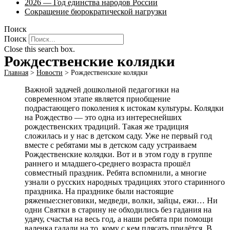
2026 — Год единства народов России
Сокращение бюрократической нагрузки
Поиск
Поиск
Close this search box.
Рождественские колядки
Главная
>
Новости
>
Рождественские колядки
Важной задачей дошкольной педагогики на
современном этапе является приобщение
подрастающего поколения к истокам культуры. Колядки
на Рождество — это одна из интереснейших
рождественских традиций. Такая же традиция
сложилась и у нас в детском саду. Уже не первый год
вместе с ребятами мы в детском саду устраиваем
Рождественские колядки. Вот и в этом году в группе
раннего и младшего-среднего возраста прошёл
совместный праздник. Ребята вспомнили, а многие
узнали о русских народных традициях этого старинного
праздника. На празднике были настоящие
ряженые:снеговики, медведи, волки, зайцы, ежи… Ни
одни Святки в старину не обходились без гадания на
удачу, счастья на весь год, а наши ребята при помощи
валенка гадали на то, кому с кем плясать придётся. В