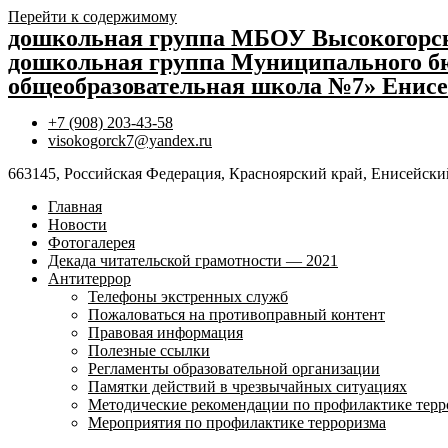
Перейти к содержимому
дошкольная группа МБОУ Высокогор
дошкольная группа Муниципального бю
общеобразовательная школа №7» Енисе
+7 (908) 203-43-58
visokogorck7@yandex.ru
663145, Российская Федерация, Красноярский край, Енисейский
Главная
Новости
Фотогалерея
Декада читательской грамотности — 2021
Антитеррор
Телефоны экстренных служб
Пожаловаться на противоправный контент
Правовая информация
Полезные ссылки
Регламенты образовательной организации
Памятки действий в чрезвычайных ситуациях
Методические рекомендации по профилактике терр
Мероприятия по профилактике терроризма