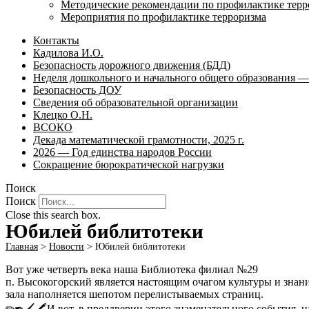
Методические рекомендации по профилактике терр
Мероприятия по профилактике терроризма
Контакты
Кадилова И.О.
Безопасность дорожного движения (БДД)
Неделя дошкольного и начального общего образования — 
Безопасность ДОУ
Сведения об образовательной организации
Клецко О.Н.
ВСОКО
Декада математической грамотности, 2025 г.
2026 — Год единства народов России
Сокращение бюрократической нагрузки
Поиск
Поиск
Close this search box.
Юбилей библитотеки
Главная
>
Новости
>
Юбилей библитотеки
Вот уже четверть века наша Библиотека филиал №29
п. Высокогорский является настоящим очагом культуры и знани
зала наполняется шепотом перелистываемых страниц.
✏✒🖌🖍И вот, в преддверии этого знаменательного события, н