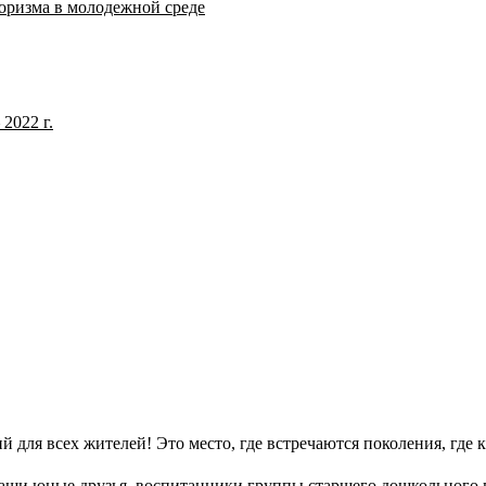
оризма в молодежной среде
2022 г.
й для всех жителей! Это место, где встречаются поколения, где
аши юные друзья, воспитанники группы старшего дошкольного в