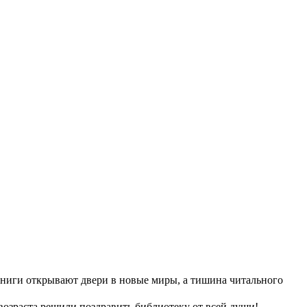
 книги открывают двери в новые миры, а тишина читального
озраста решили поздравить библиотеку от всей души!