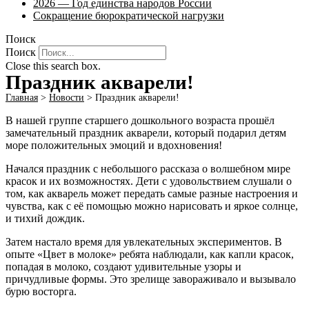
2026 — Год единства народов России
Сокращение бюрократической нагрузки
Поиск
Поиск
Close this search box.
Праздник акварели!
Главная
>
Новости
>
Праздник акварели!
В нашей группе старшего дошкольного возраста прошёл
замечательный праздник акварели, который подарил детям
море положительных эмоций и вдохновения!
Начался праздник с небольшого рассказа о волшебном мире
красок и их возможностях. Дети с удовольствием слушали о
том, как акварель может передать самые разные настроения и
чувства, как с её помощью можно нарисовать и яркое солнце,
и тихий дождик.
Затем настало время для увлекательных экспериментов. В
опыте «Цвет в молоке» ребята наблюдали, как капли красок,
попадая в молоко, создают удивительные узоры и
причудливые формы. Это зрелище завораживало и вызывало
бурю восторга.