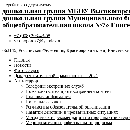
Перейти к содержимому
дошкольная группа МБОУ Высокогор
дошкольная группа Муниципального бю
общеобразовательная школа №7» Енисе
+7 (908) 203-43-58
visokogorck7@yandex.ru
663145, Российская Федерация, Красноярский край, Енисейский
Главная
Новости
Фотогалерея
Декада читательской грамотности — 2021
Антитеррор
Телефоны экстренных служб
Пожаловаться на противоправный контент
Правовая информация
Полезные ссылки
Регламенты образовательной организации
Памятки действий в чрезвычайных ситуациях
Методические рекомендации по профилактике терр
Мероприятия по профилактике терроризма