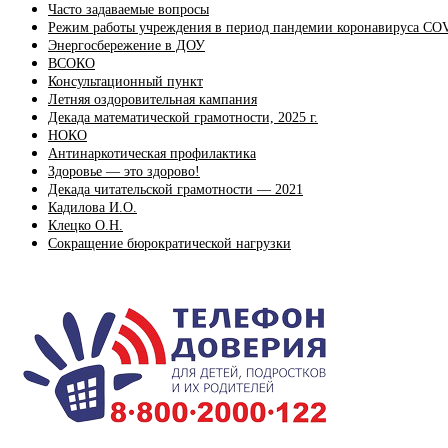
Часто задаваемые вопросы
Режим работы учреждения в период пандемии коронавируса CO
Энергосбережение в ДОУ
ВСОКО
Консультационный пункт
Летняя оздоровительная кампания
Декада математической грамотности, 2025 г.
НОКО
Антинаркотическая профилактика
Здоровье — это здорово!
Декада читательской грамотности — 2021
Кадилова И.О.
Клецко О.Н.
Сокращение бюрократической нагрузки