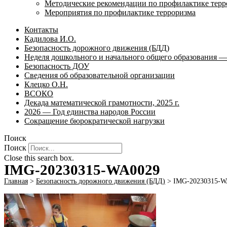
Методические рекомендации по профилактике терр
Мероприятия по профилактике терроризма
Контакты
Кадилова И.О.
Безопасность дорожного движения (БДД)
Неделя дошкольного и начального общего образования — 
Безопасность ДОУ
Сведения об образовательной организации
Клецко О.Н.
ВСОКО
Декада математической грамотности, 2025 г.
2026 — Год единства народов России
Сокращение бюрократической нагрузки
Поиск
Поиск
Close this search box.
IMG-20230315-WA0029
Главная
>
Безопасность дорожного движения (БДД)
>
IMG-20230315-W